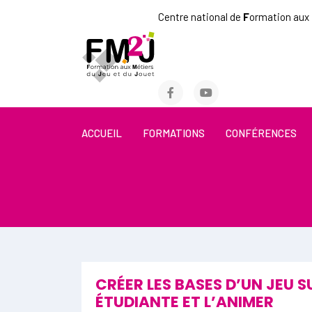
Centre national de
F
ormation aux
ACCUEIL
FORMATIONS
CONFÉRENCES
CRÉER LES BASES D’UN JEU S
ÉTUDIANTE ET L’ANIMER