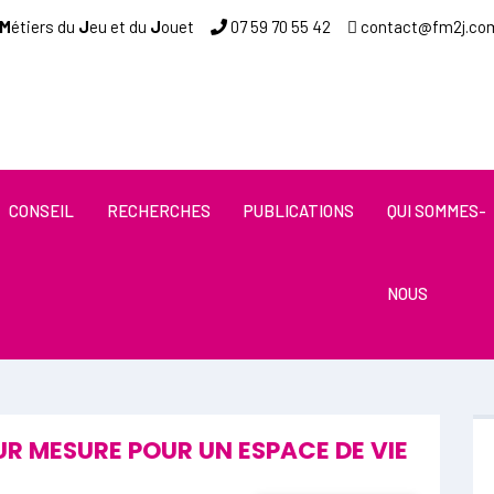
M
étiers du
J
eu et du
J
ou
et
07 59 70 55 4
2
contact@fm2j.co
Type 2 or more characters 
CONSEIL
RECHERCHES
PUBLICATIONS
QUI SOMMES-
NOUS
UR MESURE POUR UN ESPACE DE VIE