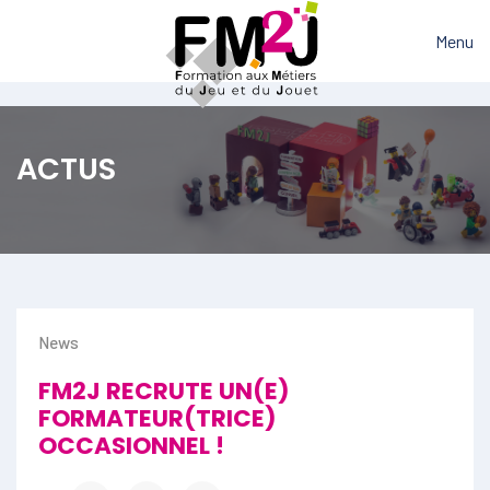
Menu
ACTUS
News
FM2J RECRUTE UN(E)
FORMATEUR(TRICE)
OCCASIONNEL !